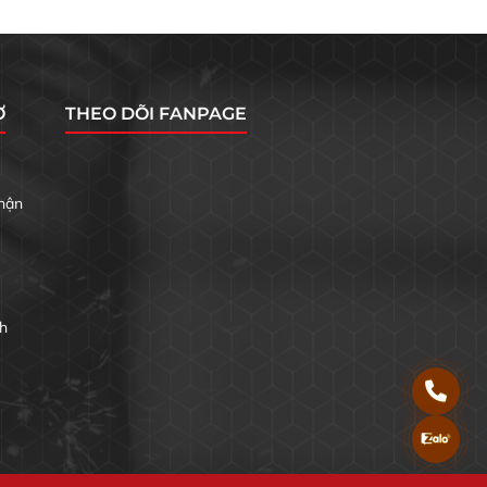
Ợ
THEO DÕI FANPAGE
ận
h