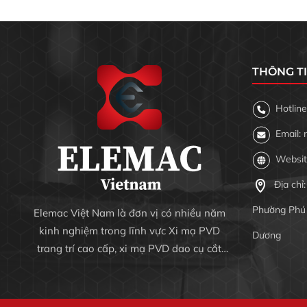
THÔNG TI
Hotline
Email: 
Websit
Địa chỉ:
Phường Phú 
Elemac Việt Nam là đơn vị có nhiều năm
kinh nghiệm trong lĩnh vực Xi mạ PVD
Dương
trang trí cao cấp, xi mạ PVD dao cụ cắt
gọt và khuôn mẫu chống mài mòn,gia
công chi tiết máy,