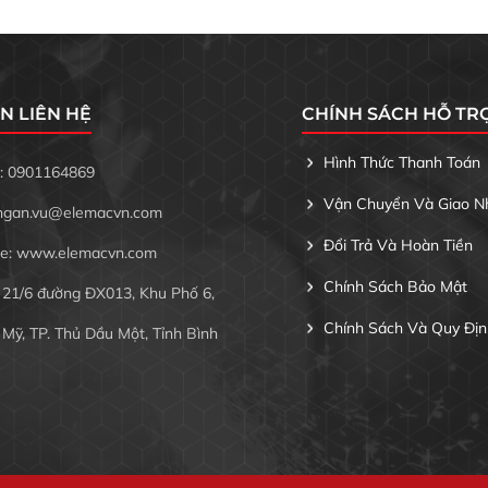
N LIÊN HỆ
CHÍNH SÁCH HỖ TR
Hình Thức Thanh Toán
: 0901164869
Vận Chuyển Và Giao Nh
ngan.vu@elemacvn.com
Đổi Trả Và Hoàn Tiền
e: www.elemacvn.com
Chính Sách Bảo Mật
 21/6 đường ĐX013, Khu Phố 6,
Chính Sách Và Quy Địn
Mỹ, TP. Thủ Dầu Một, Tỉnh Bình