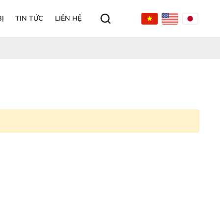
Ị
TIN TỨC
LIÊN HỆ