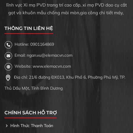
lĩnh vực Xi mạ PVD trang trí cao cấp, xi mạ PVD dao cụ cắt
gọt và khuôn mẫu chống mài mòn,gia công chi tiết máy,
THÔNG TIN LIÊN HỆ
Hotline: 0901164869
Email: ngan.vu@elemacvn.com
Website: www.elemacvn.com
Địa chỉ: 21/6 đường ĐX013, Khu Phố 6, Phường Phú Mỹ, TP.
Thủ Dầu Một, Tỉnh Bình Dương
CHÍNH SÁCH HỖ TRỢ
Hình Thức Thanh Toán