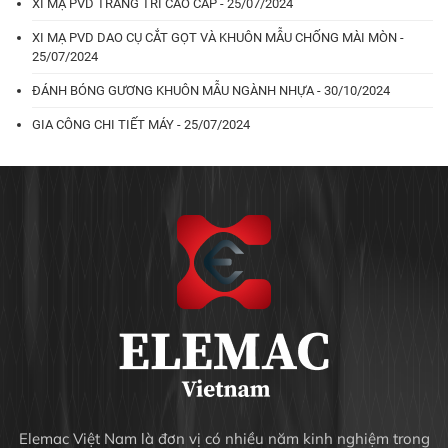
XI MẠ PVD TRANG TRÍ CAO CẤP - 25/07/2024
XI MẠ PVD DAO CỤ CẮT GỌT VÀ KHUÔN MẪU CHỐNG MÀI MÒN -
25/07/2024
ĐÁNH BÓNG GƯƠNG KHUÔN MẪU NGÀNH NHỰA - 30/10/2024
GIA CÔNG CHI TIẾT MÁY - 25/07/2024
Elemac Việt Nam là đơn vị có nhiều năm kinh nghiệm trong