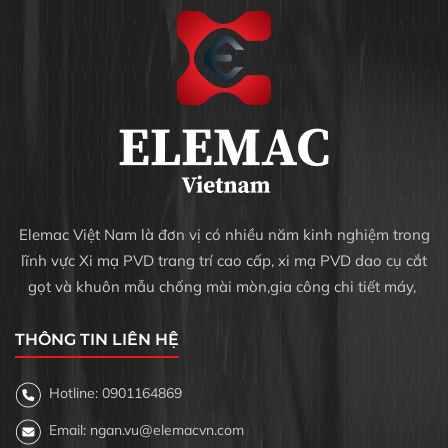
Elemac Việt Nam là đơn vị có nhiều năm kinh nghiệm trong
lĩnh vực Xi mạ PVD trang trí cao cấp, xi mạ PVD dao cụ cắt
gọt và khuôn mẫu chống mài mòn,gia công chi tiết máy,
THÔNG TIN LIÊN HỆ
Hotline: 0901164869
Email: ngan.vu@elemacvn.com