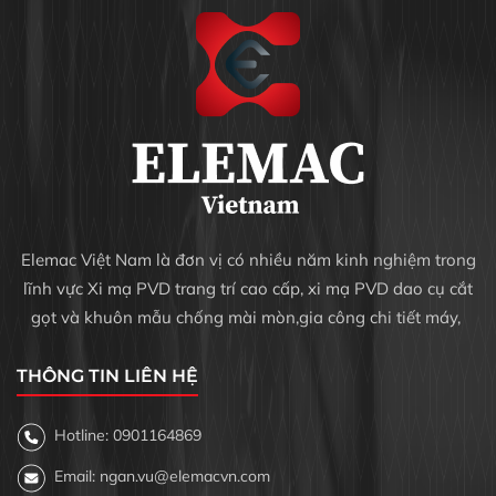
Elemac Việt Nam là đơn vị có nhiều năm kinh nghiệm trong
lĩnh vực Xi mạ PVD trang trí cao cấp, xi mạ PVD dao cụ cắt
gọt và khuôn mẫu chống mài mòn,gia công chi tiết máy,
THÔNG TIN LIÊN HỆ
Hotline: 0901164869
Email: ngan.vu@elemacvn.com